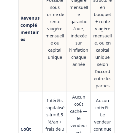
Possible
viagère
structuré
sous
mensuell
en
forme de
e
bouquet
Revenus
rente
garantie
+ rente
complé
viagère
à vie,
viagère
mentair
mensuell
indexée
mensuell
es
e ou
sur
e, ou en
capital
l’inflation
capital
unique
chaque
unique
année
selon
l’accord
entre les
parties
Aucun
Intérêts
Aucun
coût
capitalisé
intérêt.
caché —
s à ≈ 6,5
Le
le
%/an +
vendeur
vendeur
Coût
frais de 3
continue
est