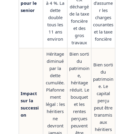
pour le
à 4 %. La
d’assume
déchargé
senior
dette
r les
de la taxe
double
charges
foncière
tous les
courantes
et des
11 ans
et la taxe
gros
environ
foncière
travaux
Héritage
Bien sorti
diminué
du
Bien sorti
par la
patrimoin
du
dette
e,
patrimoin
cumulée.
héritage
e. Le
Plafonne
réduit. Le
Impact
capital
ment
bouquet
sur la
perçu
légal : les
et les
successi
peut être
héritiers
rentes
on
transmis
ne
perçues
aux
devront
peuvent
héritiers
jamais
être