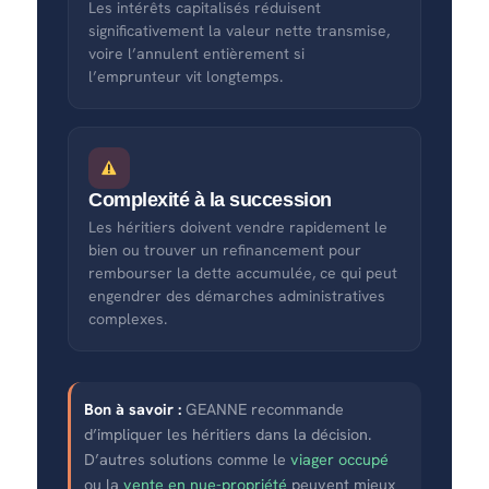
Les intérêts capitalisés réduisent
significativement la valeur nette transmise,
voire l’annulent entièrement si
l’emprunteur vit longtemps.
Complexité à la succession
Les héritiers doivent vendre rapidement le
bien ou trouver un refinancement pour
rembourser la dette accumulée, ce qui peut
engendrer des démarches administratives
complexes.
Bon à savoir :
GEANNE recommande
d’impliquer les héritiers dans la décision.
D’autres solutions comme le
viager occupé
ou la
vente en nue-propriété
peuvent mieux