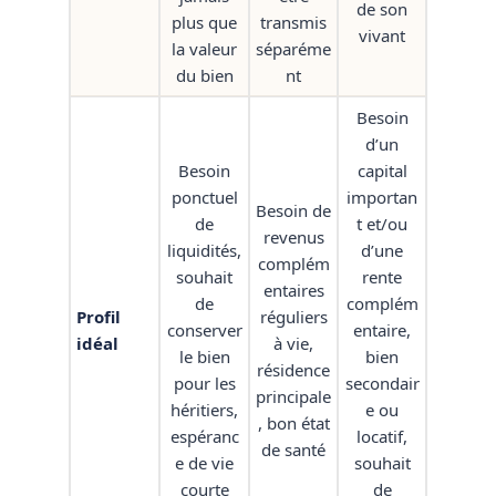
de son
plus que
transmis
vivant
la valeur
séparéme
du bien
nt
Besoin
d’un
Besoin
capital
ponctuel
importan
Besoin de
de
t et/ou
revenus
liquidités,
d’une
complém
souhait
rente
entaires
de
complém
Profil
réguliers
conserver
entaire,
idéal
à vie,
le bien
bien
résidence
pour les
secondair
principale
héritiers,
e ou
, bon état
espéranc
locatif,
de santé
e de vie
souhait
courte
de