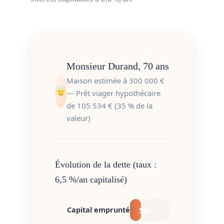
Monsieur Durand, 70 ans
Maison estimée à 300 000 €
— Prêt viager hypothécaire
de 105 534 € (35 % de la
valeur)
Évolution de la dette (taux :
6,5 %/an capitalisé)
105
534
Capital emprunté
≈
€