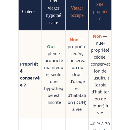
Prêt
Nue-
viager
Viager
Critère
propriét
hypothé
occupé
é
caire
Non
—
Non
—
nue-
Oui
—
propriété
propriété
pleine
cédée,
cédée,
propriété
conservat
Propriét
conservat
maintenu
ion du
é
ion de
e, seule
droit
conservé
l’usufruit
une
d’usage
e ?
(droit
hypothèq
et
d’habiter
ue est
d’habitati
ou de
inscrite
on (DUH)
louer) à
à vie
vie
40 % à 70