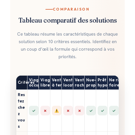
COMPARAISON
Tableau comparatif des solutions
Ce tableau résume les caractéristiques de chaque
solution selon 10 critères essentiels. Identifiez en
un coup d’œil la formule qui correspond à vos
priorités.
Viager
Viager
Vente
Vente puis
Vente puis
Nue-
Prêt viager
Ne rien
Critères
occupé
libre
à terme
location
rachat
propriété
hypothécaire
faire
Res
tez
che
✓
✗
✗
✗
✓
✓
✓
z
vou
s