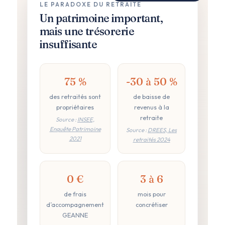
LE PARADOXE DU RETRAITÉ
Un patrimoine important,
mais une trésorerie
insuffisante
75 %
-30 à 50 %
des retraités sont
de baisse de
propriétaires
revenus à la
retraite
Source :
INSEE,
Enquête Patrimoine
Source :
DREES, Les
2021
retraités 2024
0 €
3 à 6
de frais
mois pour
d’accompagnement
concrétiser
GEANNE