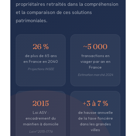
propriétaires retraités dans la compréhension
et la comparaison de ces solutions
patrimoniales.
26 %
~5 000
de plus de 65 ans
transactions en
en France en 2040
viager par an en
France
Projections INSEE
Estimation marché 2024
2015
+3 à 7 %
Loi ASV :
de hausse annuelle
encadrement du
de la taxe foncière
maintien à domicile
dans les grandes
villes
Loi n° 2015-1776