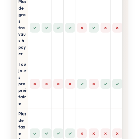
Plus
de
gro
s
✓
✓
✓
✓
✗
✓
✗
✗
tra
vau
x à
pay
er
Tou
jour
s
✗
✗
✗
✗
✓
✗
✓
✓
pro
prié
tair
e
Plus
de
tax
✓
✓
✓
✓
✗
✗
✗
✗
e