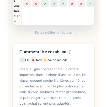
i
✗
✗
✓
✓
✓
✗
✗
✓
aux
héri
tier
s
← Faites défiler le tableau →
Comment lire ce tableau ?
Oui
Non
Selon les cas
✓
✗
Chaque ligne correspond à un critère
important dans le choix d’une solution. Le
viager occupé coche 8 critères sur 10, ce
qui en fait la solution la plus polyvalente.
Mais si vous souhaitez rester propriétaire,
le prêt viager hypothécaire ou la vente
puis rachat seront plus adaptés.