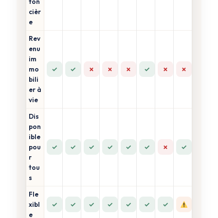
fon
cièr
e
Rev
enu
im
✓
✓
✗
✗
✗
✓
✗
✗
mo
bili
er à
vie
Dis
pon
ible
✓
✓
✓
✓
✓
✓
✗
✓
pou
r
tou
s
Fle
✓
✓
✓
✓
✓
✓
✓
xibl
e