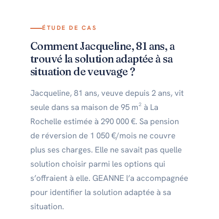
gratuite sur
geanne.fr/calculateur/
ou
élevée et l’abattement fiscal maximal
de consulter un notaire spécialisé pour
appelez le
07 56 28 26 90
.
(seuls 30 % de la rente sont imposables
ce type de transaction afin de sécuriser
selon l’art. 158-6 CGI) ; (2)
Impliquer la
ÉTUDE DE CAS
l’acte.
famille
— la décision affecte la
Comment Jacqueline, 81 ans, a
transmission ; (3)
Travailler avec un
trouvé la solution adaptée à sa
notaire spécialisé
— les garanties (DUH,
situation de veuvage ?
privilège du vendeur, clause résolutoire)
doivent être précisément rédigées ; (4)
Jacqueline, 81 ans, veuve depuis 2 ans, vit
Simuler d’abord
— le simulateur
seule dans sa maison de 95 m² à La
GEANNE produit les montants
Rochelle estimée à 290 000 €. Sa pension
comparatifs en 2 minutes avant tout
engagement.
de réversion de 1 050 €/mois ne couvre
plus ses charges. Elle ne savait pas quelle
solution choisir parmi les options qui
s’offraient à elle. GEANNE l’a accompagnée
pour identifier la solution adaptée à sa
situation.