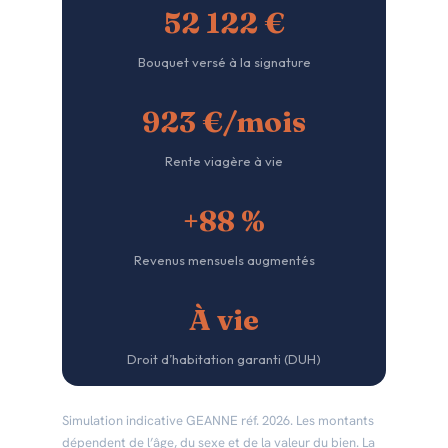
52 122 €
Bouquet versé à la signature
923 €/mois
Rente viagère à vie
+88 %
Revenus mensuels augmentés
À vie
Droit d’habitation garanti (DUH)
Simulation indicative GEANNE réf. 2026. Les montants
dépendent de l’âge, du sexe et de la valeur du bien. La